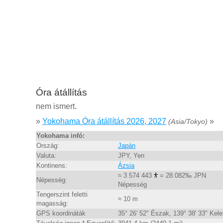
Óra átállítás
nem ismert.
»
Yokohama Óra átállítás 2026, 2027
»
(Asia/Tokyo)
Yokohama infó:
Ország:
Japán
Valuta:
JPY, Yen
Kontinens:
Ázsia
≈ 3 574 443
= 28.082‰ JPN
Népesség:
Népesség
Tengerszint feletti
≈ 10 m
magasság:
GPS koordináták
35° 26' 52" Észak, 139° 38' 33" Kele