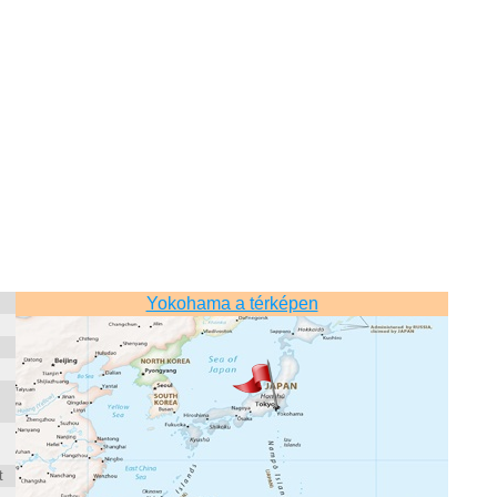
Yokohama a térképen
t