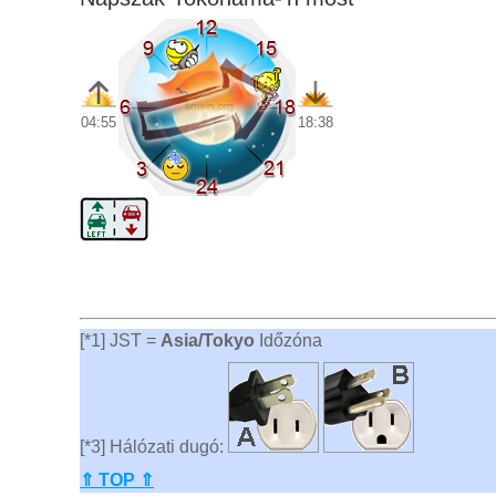
04:55
18:38
[*1] JST =
Asia/Tokyo
Időzóna
[*3] Hálózati dugó:
⇑ TOP ⇑