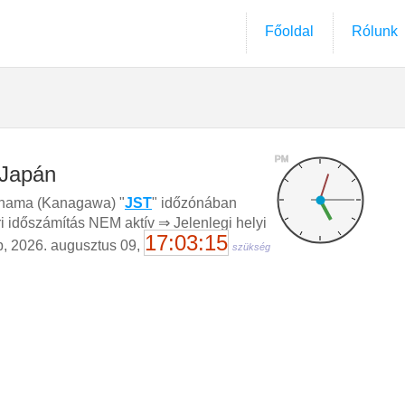
Főoldal
Rólunk
PM
 Japán
hama (Kanagawa) "
JST
" időzónában
i időszámítás NEM aktív ⇒ Jelenlegi helyi
17:03:16
p, 2026. augusztus 09,
szükség