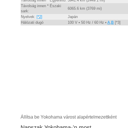
Távolság innen * Egyenlítő:
3941.4 km (2449.1 mi)
Távolság innen * Északi
6065.6 km (3769 mi)
sark:
Nyelvek:
[*2]
Japán
Hálózati dugó
100 V • 50 Hz / 60 Hz •
A,B
[*3]
Állítsa be Yokohama várost alapértelmezettként
Napszak Yokohama-'n most