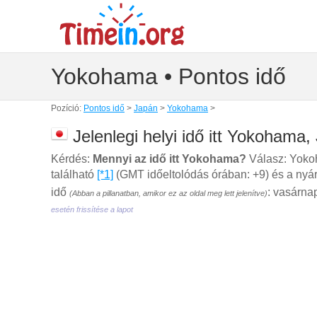
Yokohama • Pontos idő
Pozíció:
Pontos idő
>
Japán
>
Yokohama
>
Jelenlegi helyi idő itt Yokohama,
Kérdés:
Mennyi az idő itt Yokohama?
Válasz: Yoko
található
[*1]
(GMT időeltolódás órában: +9) és a nyár
idő
: vasárna
(Abban a pillanatban, amikor ez az oldal meg lett jelenítve)
esetén frissítése a lapot