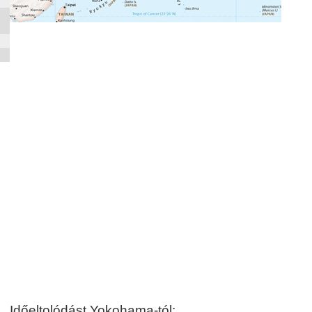
Időeltolódást Yokohama-tól: