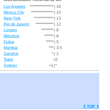
Los Angeles
****************
|
-16
Mexico City
***************
|
-15
New York
*************
|
-13
Rio de Janeiro
************
|
-12
London
********
|
-8
Moszkva
******
|
-6
Dubaj
*****
|
-5
Mumbai
***
|
-3.5
Sanghaj
*
|
-1
Tokió
|
0
Sydney
+1
|
*
⇑ TOP ⇑