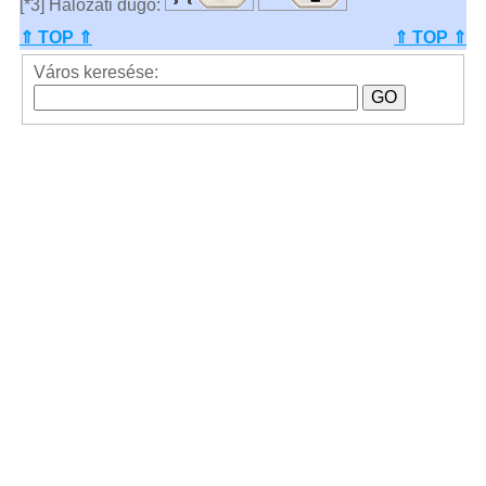
[*3] Hálózati dugó:
⇑ TOP ⇑
⇑ TOP ⇑
Város keresése: