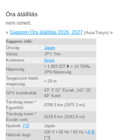
Óra átállítás
nem ismert.
»
Sapporo Óra átállítás 2026, 2027
»
(Asia/Tokyo)
Sapporo infó:
Ország:
Japán
Valuta:
JPY, Yen
Kontinens:
Ázsia
≈ 1 883 027
= 14.793‰
Népesség:
JPN Népesség
Tengerszint feletti
≈ 29 m
magasság:
43° 3' 51" Észak, 141° 20'
GPS koordináták
49" Kelet
Távolság innen *
4788.3 km (2975.3 mi)
Egyenlítő:
Távolság innen *
5218.8 km (3242.8 mi)
Északi sark:
Nyelvek:
[*2]
Japán
100 V • 50 Hz / 60 Hz •
A,B
Hálózati dugó
[*3]