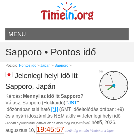
MENU
Sapporo • Pontos idő
Pozíció:
Pontos idő
>
Japán
>
Sapporo
>
PM
Jelenlegi helyi idő itt
Sapporo, Japán
Kérdés:
Mennyi az idő itt Sapporo?
Válasz: Sapporo (Hokkaidō) "
JST
"
időzónában található
[*1]
(GMT időeltolódás órában: +9)
és a nyári időszámítás NEM aktív ⇒ Jelenlegi helyi idő
: hétfő, 2026.
(Abban a pillanatban, amikor ez az oldal meg lett jelenítve)
19:45:57
augusztus 10,
szükség esetén frissítése a lapot