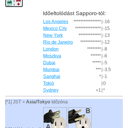
Időeltolódást Sapporo-tól:
Los Angeles
****************
|
-16
Mexico City
***************
|
-15
New York
*************
|
-13
Rio de Janeiro
************
|
-12
London
********
|
-8
Moszkva
******
|
-6
Dubaj
*****
|
-5
Mumbai
***
|
-3.5
Sanghaj
*
|
-1
Tokió
|
0
Sydney
+1
|
*
[*1] JST =
Asia/Tokyo
Időzóna