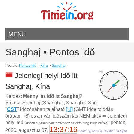
MENU
Sanghaj • Pontos idő
Pozíció:
Pontos idő
>
Kína
>
Sanghaj
>
PM
Jelenlegi helyi idő itt
Sanghaj, Kína
Kérdés:
Mennyi az idő itt Sanghaj?
Válasz: Sanghaj (Shanghai, Shanghai Shi)
"
CST
" időzónában található
[*1]
(GMT időeltolódás
órában: +8) és a nyári időszámítás NEM aktív ⇒ Jelenlegi
helyi idő
: péntek,
(Abban a pillanatban, amikor ez az oldal meg lett jelenítve)
13:37:16
2026. augusztus 07,
szükség esetén frissítése a lapot