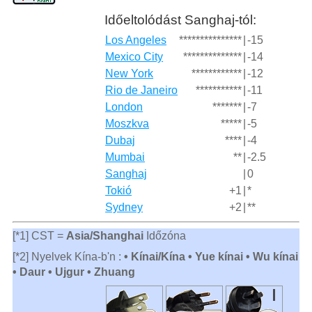
Időeltolódást Sanghaj-tól:
Los Angeles
***************
|
-15
Mexico City
**************
|
-14
New York
************
|
-12
Rio de Janeiro
***********
|
-11
London
*******
|
-7
Moszkva
*****
|
-5
Dubaj
****
|
-4
Mumbai
**
|
-2.5
Sanghaj
|
0
Tokió
+1
|
*
Sydney
+2
|
**
[*1] CST =
Asia/Shanghai
Időzóna
[*2] Nyelvek Kína-b'n :
• Kínai/Kína • Yue kínai • Wu kínai
• Daur • Ujgur • Zhuang