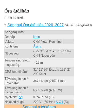
Óra átállítás
nem ismert.
»
Sanghaj Óra átállítás 2026, 2027
»
(Asia/Shanghai)
Sanghaj infó:
Ország:
Kína
Valuta:
CNY, Yuan Renminbi
Kontinens:
Ázsia
≈ 22 315 474
= 16.778‰
Népesség:
CHN Népesség
Tengerszint feletti
≈ 12 m
magasság:
31° 13' 20" Észak, 121° 27'
GPS koordináták
29" Kelet
Távolság innen *
3471.6 km (2157.1 mi)
Egyenlítő:
Távolság innen *
6535.5 km (4061 mi)
Északi sark:
Nyelvek:
[*2]
Kínai/Kína (+5)
Hálózati dugó
220 V • 50 Hz •
A,C,I
[*3]
Sanghaj a térképen