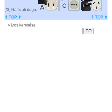
[*3] Hálózati dugó:
⇑ TOP ⇑
⇑ TOP ⇑
Város keresése: