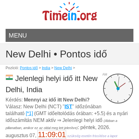
MENU
New Delhi • Pontos idő
Pozíció:
Pontos idő
>
India
>
New Delhi
>
AM
Jelenlegi helyi idő itt New
Delhi, India
Kérdés:
Mennyi az idő itt New Delhi?
Válasz: New Delhi (NCT) "
IST
" időzónában
található
[*1]
(GMT időeltolódás órában: +5.5) és a nyári
időszámítás NEM aktív ⇒ Jelenlegi helyi idő
(Abban a
: péntek, 2026.
pillanatban, amikor ez az oldal meg lett jelenítve)
11:09:01
augusztus 07,
szükség esetén frissítése a lapot