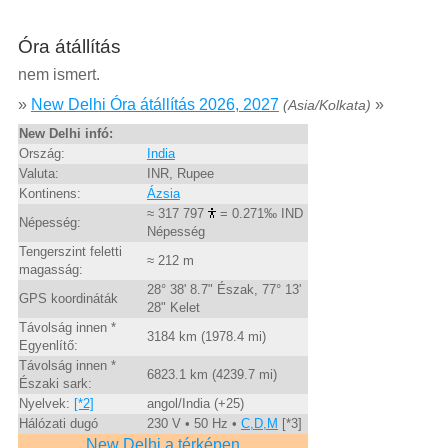
Óra átállítás
nem ismert.
»
New Delhi Óra átállítás 2026, 2027
»
(Asia/Kolkata)
New Delhi infó:
Ország:
India
Valuta:
INR, Rupee
Kontinens:
Ázsia
≈ 317 797
= 0.271‰ IND
Népesség:
Népesség
Tengerszint feletti
≈ 212 m
magasság:
28° 38' 8.7" Észak, 77° 13'
GPS koordináták
28" Kelet
Távolság innen *
3184 km (1978.4 mi)
Egyenlítő:
Távolság innen *
6823.1 km (4239.7 mi)
Északi sark:
Nyelvek:
[*2]
angol/India (+25)
Hálózati dugó
230 V • 50 Hz •
C,D,M
[*3]
New Delhi a térképen