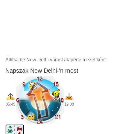
Állítsa be New Delhi várost alapértelmezettként
Napszak New Delhi-'n most
05:45
19:08