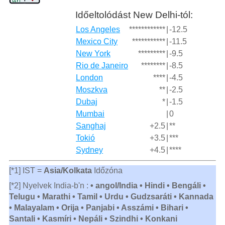
Időeltolódást New Delhi-tól:
Los Angeles
************
|
-12.5
Mexico City
***********
|
-11.5
New York
*********
|
-9.5
Rio de Janeiro
********
|
-8.5
London
****
|
-4.5
Moszkva
**
|
-2.5
Dubaj
*
|
-1.5
Mumbai
|
0
Sanghaj
+2.5
|
**
Tokió
+3.5
|
***
Sydney
+4.5
|
****
[*1] IST =
Asia/Kolkata
Időzóna
[*2] Nyelvek India-b'n :
• angol/India • Hindi • Bengáli •
Telugu • Marathi • Tamil • Urdu • Gudzsaráti • Kannada
• Malayalam • Orija • Panjabi • Asszámi • Bihari •
Santali • Kasmíri • Nepáli • Szindhi • Konkani