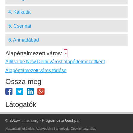
4. Kalkutta
5. Csennai
6. Ahmadábád
Alapértelmezett város:
-
Állítsa be New Delhi várost alapértelmezettként
Alapértelmezett város törlése
Ossza meg
Látogatók
© 2015+
timein.org
- Programozta Gashpar
Használati feltételek
,
Adatvédelmi irányelvek
,
Cookie használat