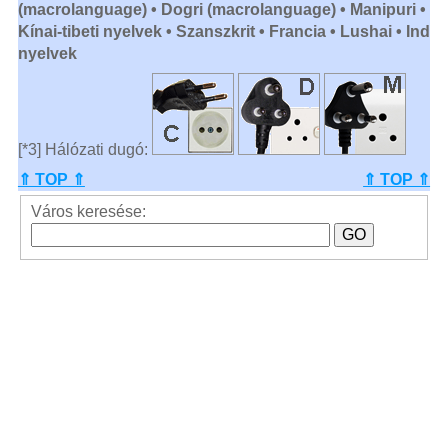
(macrolanguage) • Dogri (macrolanguage) • Manipuri •
Kínai-tibeti nyelvek • Szanszkrit • Francia • Lushai • Ind
nyelvek
[*3] Hálózati dugó:
⇑ TOP ⇑
⇑ TOP ⇑
Város keresése: