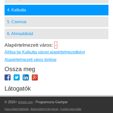
4. Kalkutta
5. Csennai
6. Ahmadábád
Alapértelmezett város:
-
Állítsa be Kalkutta várost alapértelmezettként
Alapértelmezett város törlése
Ossza meg
Látogatók
© 2015+
timein.org
- Programozta Gashpar
Használati feltételek
,
Adatvédelmi irányelvek
,
Cookie használat