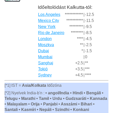
Időeltolódást Kalkutta-tól:
Los Angeles
************
|
-12.5
Mexico City
***********
|
-11.5
New York
*********
|
-9.5
Rio de Janeiro
********
|
-8.5
London
****
|
-4.5
Moszkva
**
|
-2.5
Dubaj
*
|
-1.5
Mumbai
|
0
Sanghaj
+2.5
|
**
Tokió
+3.5
|
***
Sydney
+4.5
|
****
[*1] IST =
Asia/Kolkata
Időzóna
[*2] Nyelvek India-b'n :
• angol/India • Hindi • Bengáli •
Telugu • Marathi • Tamil • Urdu • Gudzsaráti • Kannada
• Malayalam • Orija • Panjabi • Asszámi • Bihari •
Santali • Kasmíri • Nepáli • Szindhi • Konkani