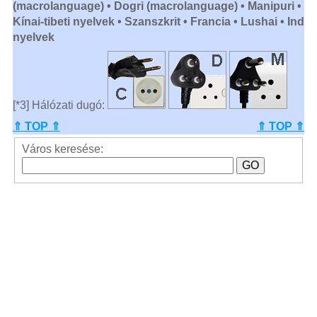
(macrolanguage) • Dogri (macrolanguage) • Manipuri •
Kínai-tibeti nyelvek • Szanszkrit • Francia • Lushai • Ind
nyelvek
[*3] Hálózati dugó:
⇑ TOP ⇑
⇑ TOP ⇑
Város keresése: