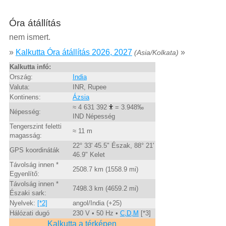
Óra átállítás
nem ismert.
»
Kalkutta Óra átállítás 2026, 2027
»
(Asia/Kolkata)
Kalkutta infó:
Ország:
India
Valuta:
INR, Rupee
Kontinens:
Ázsia
≈ 4 631 392
= 3.948‰
Népesség:
IND Népesség
Tengerszint feletti
≈ 11 m
magasság:
22° 33' 45.5" Észak, 88° 21'
GPS koordináták
46.9" Kelet
Távolság innen *
2508.7 km (1558.9 mi)
Egyenlítő:
Távolság innen *
7498.3 km (4659.2 mi)
Északi sark:
Nyelvek:
[*2]
angol/India (+25)
Hálózati dugó
230 V • 50 Hz •
C,D,M
[*3]
Kalkutta a térképen