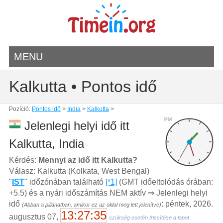
MENU
Kalkutta • Pontos idő
Pozíció:
Pontos idő
>
India
>
Kalkutta
>
PM
Jelenlegi helyi idő itt
Kalkutta, India
Kérdés:
Mennyi az idő itt Kalkutta?
Válasz: Kalkutta (Kolkata, West Bengal)
"
IST
" időzónában található
[*1]
(GMT időeltolódás órában:
+5.5) és a nyári időszámítás NEM aktív ⇒ Jelenlegi helyi
idő
: péntek, 2026.
(Abban a pillanatban, amikor ez az oldal meg lett jelenítve)
13:27:35
augusztus 07,
szükség esetén frissítése a lapot