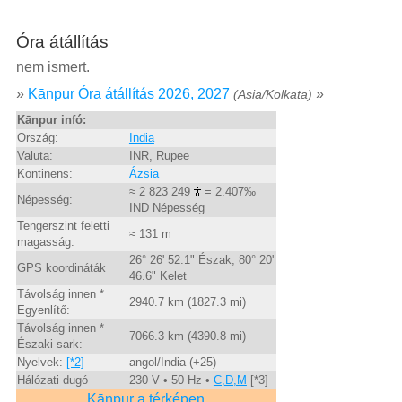
Óra átállítás
nem ismert.
»
Kānpur Óra átállítás 2026, 2027
»
(Asia/Kolkata)
Kānpur infó:
Ország:
India
Valuta:
INR, Rupee
Kontinens:
Ázsia
≈ 2 823 249
= 2.407‰
Népesség:
IND Népesség
Tengerszint feletti
≈ 131 m
magasság:
26° 26' 52.1" Észak, 80° 20'
GPS koordináták
46.6" Kelet
Távolság innen *
2940.7 km (1827.3 mi)
Egyenlítő:
Távolság innen *
7066.3 km (4390.8 mi)
Északi sark:
Nyelvek:
[*2]
angol/India (+25)
Hálózati dugó
230 V • 50 Hz •
C,D,M
[*3]
Kānpur a térképen