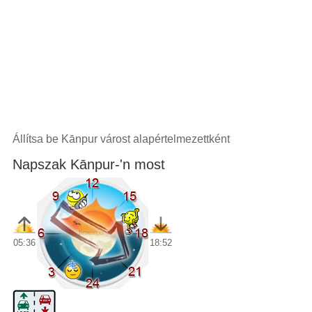
Állítsa be Kānpur várost alapértelmezettként
Napszak Kānpur-'n most
05:36
18:52