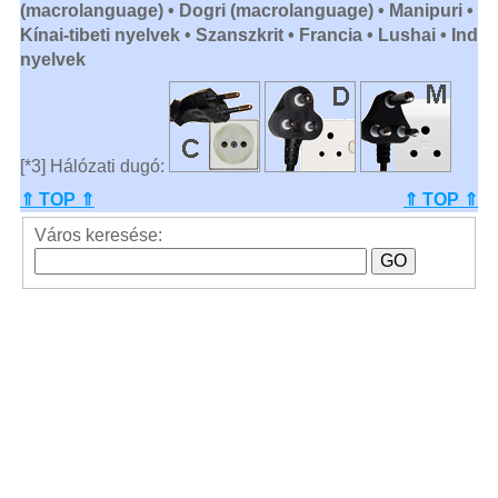
(macrolanguage) • Dogri (macrolanguage) • Manipuri •
Kínai-tibeti nyelvek • Szanszkrit • Francia • Lushai • Ind
nyelvek
[*3] Hálózati dugó:
⇑ TOP ⇑
⇑ TOP ⇑
Város keresése: