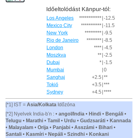
Időeltolódást Kānpur-tól:
Los Angeles
************
|
-12.5
Mexico City
***********
|
-11.5
New York
*********
|
-9.5
Rio de Janeiro
********
|
-8.5
London
****
|
-4.5
Moszkva
**
|
-2.5
Dubaj
*
|
-1.5
Mumbai
|
0
Sanghaj
+2.5
|
**
Tokió
+3.5
|
***
Sydney
+4.5
|
****
[*1] IST =
Asia/Kolkata
Időzóna
[*2] Nyelvek India-b'n :
• angol/India • Hindi • Bengáli •
Telugu • Marathi • Tamil • Urdu • Gudzsaráti • Kannada
• Malayalam • Orija • Panjabi • Asszámi • Bihari •
Santali • Kasmíri • Nepáli • Szindhi • Konkani