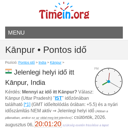
MENU
Kānpur • Pontos idő
Pozíció:
Pontos idő
>
India
>
Kānpur
>
PM
Jelenlegi helyi idő itt
Kānpur, India
Kérdés:
Mennyi az idő itt Kānpur?
Válasz:
Kānpur (Uttar Pradesh) "
IST
" időzónában
található
[*1]
(GMT időeltolódás órában: +5.5) és a nyári
időszámítás NEM aktív ⇒ Jelenlegi helyi idő
(Abban a
: csütörtök, 2026.
pillanatban, amikor ez az oldal meg lett jelenítve)
20:01:20
augusztus 06,
szükség esetén frissítése a lapot