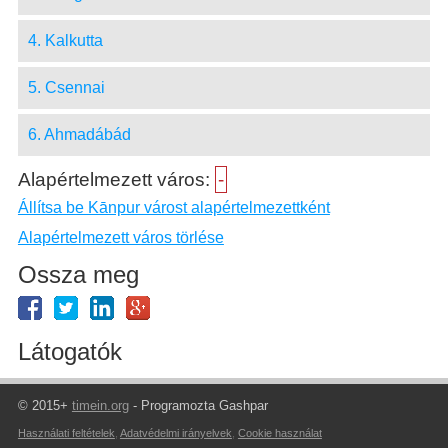
4. Kalkutta
5. Csennai
6. Ahmadábád
Alapértelmezett város:
-
Állítsa be Kānpur várost alapértelmezettként
Alapértelmezett város törlése
Ossza meg
Látogatók
© 2015+
timein.org
- Programozta Gashpar
Használati feltételek
,
Adatvédelmi irányelvek
,
Cookie használat