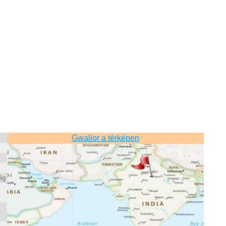
Gwalior a térképen
ég