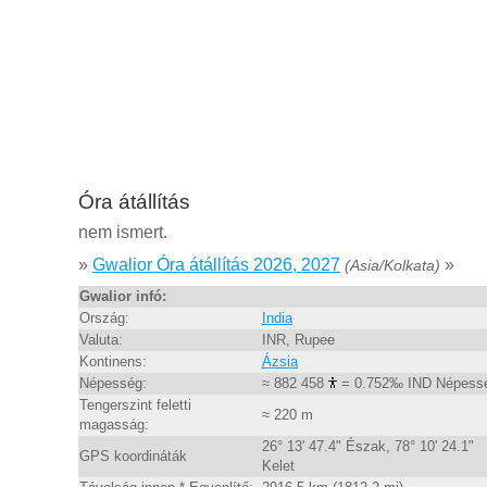
Óra átállítás
nem ismert.
»
Gwalior Óra átállítás 2026, 2027
»
(Asia/Kolkata)
Gwalior infó:
Ország:
India
Valuta:
INR, Rupee
Kontinens:
Ázsia
Népesség:
≈ 882 458
= 0.752‰ IND Népess
Tengerszint feletti
≈ 220 m
magasság:
26° 13' 47.4" Észak, 78° 10' 24.1"
GPS koordináták
Kelet