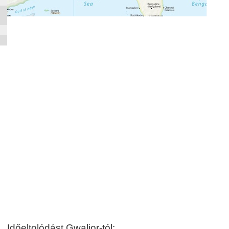
Időeltolódást Gwalior-tól: