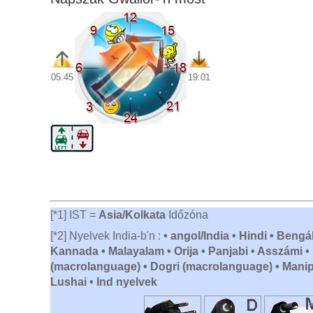
05:45
19:01
[*1] IST =
Asia/Kolkata
Időzóna
[*2] Nyelvek India-b'n :
• angol/India • Hindi • Bengál
Kannada • Malayalam • Orija • Panjabi • Asszámi • B
(macrolanguage) • Dogri (macrolanguage) • Manipuri
Lushai • Ind nyelvek