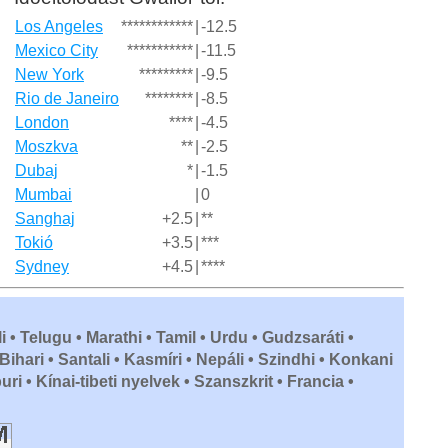
Los Angeles
************
|
-12.5
Mexico City
***********
|
-11.5
New York
*********
|
-9.5
Rio de Janeiro
********
|
-8.5
London
****
|
-4.5
Moszkva
**
|
-2.5
Dubaj
*
|
-1.5
Mumbai
|
0
Sanghaj
+2.5
|
**
Tokió
+3.5
|
***
Sydney
+4.5
|
****
i • Telugu • Marathi • Tamil • Urdu • Gudzsaráti •
ihari • Santali • Kasmíri • Nepáli • Szindhi • Konkani
 • Kínai-tibeti nyelvek • Szanszkrit • Francia •