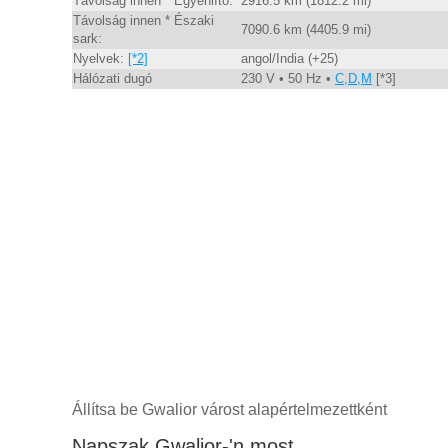
Távolság innen * Egyenlítő:
2916.5 km (1812.2 mi)
Távolság innen * Északi
7090.6 km (4405.9 mi)
sark:
Nyelvek:
[*2]
angol/India (+25)
Hálózati dugó
230 V • 50 Hz •
C,D,M
[*3]
Állítsa be Gwalior várost alapértelmezettként
Napszak Gwalior-'n most