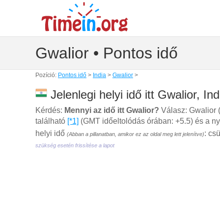
Gwalior • Pontos idő
Pozíció:
Pontos idő
>
India
>
Gwalior
>
Jelenlegi helyi idő itt Gwalior, Ind
Kérdés:
Mennyi az idő itt Gwalior?
Válasz: Gwalior 
található
[*1]
(GMT időeltolódás órában: +5.5) és a ny
helyi idő
: cs
(Abban a pillanatban, amikor ez az oldal meg lett jelenítve)
szükség esetén frissítése a lapot