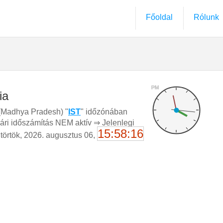
Főoldal
Rólunk
PM
ia
(Madhya Pradesh) "
IST
" időzónában
ári időszámítás NEM aktív ⇒ Jelenlegi
15:58:17
ütörtök, 2026. augusztus 06,