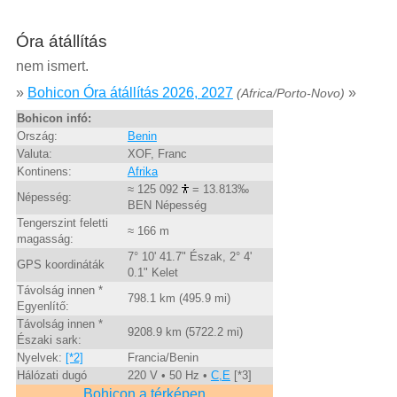
Óra átállítás
nem ismert.
»
Bohicon Óra átállítás 2026, 2027
»
(Africa/Porto-Novo)
Bohicon infó:
Ország:
Benin
Valuta:
XOF, Franc
Kontinens:
Afrika
≈ 125 092
= 13.813‰
Népesség:
BEN Népesség
Tengerszint feletti
≈ 166 m
magasság:
7° 10' 41.7" Észak, 2° 4'
GPS koordináták
0.1" Kelet
Távolság innen *
798.1 km (495.9 mi)
Egyenlítő:
Távolság innen *
9208.9 km (5722.2 mi)
Északi sark:
Nyelvek:
[*2]
Francia/Benin
Hálózati dugó
220 V • 50 Hz •
C,E
[*3]
Bohicon a térképen