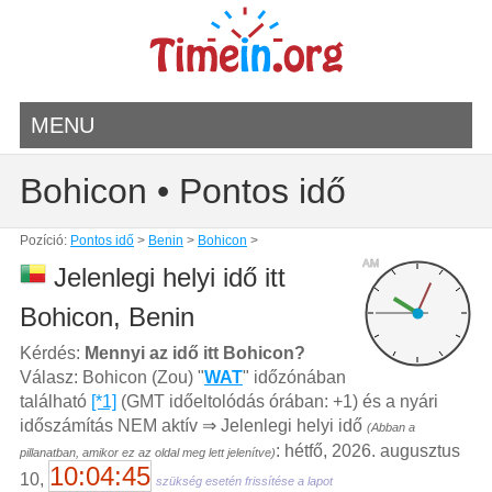
MENU
Bohicon • Pontos idő
Pozíció:
Pontos idő
>
Benin
>
Bohicon
>
AM
Jelenlegi helyi idő itt
Bohicon, Benin
Kérdés:
Mennyi az idő itt Bohicon?
Válasz: Bohicon (Zou) "
WAT
" időzónában
található
[*1]
(GMT időeltolódás órában: +1) és a nyári
időszámítás NEM aktív ⇒ Jelenlegi helyi idő
(Abban a
: hétfő, 2026. augusztus
pillanatban, amikor ez az oldal meg lett jelenítve)
10:04:45
10,
szükség esetén frissítése a lapot