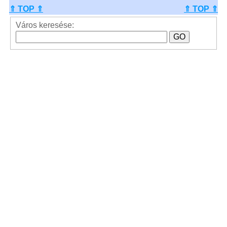
⇑ TOP ⇑
⇑ TOP ⇑
Város keresése: