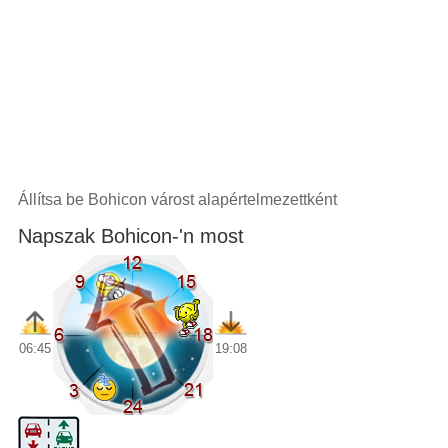
Állítsa be Bohicon várost alapértelmezettként
Napszak Bohicon-'n most
06:45
19:08