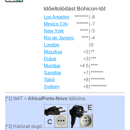
Időeltolódást Bohicon-tól:
Los Angeles
********
|
-8
Mexico City
*******
|
-7
New York
*****
|
-5
Rio de Janeiro
****
|
-4
London
|
0
Moszkva
+2
|
**
Dubaj
+3
|
***
Mumbai
+4.5
|
****
Sanghaj
+7
|
*******
Tokió
+8
|
********
Sydney
+9
|
*********
[*1] WAT =
Africa/Porto-Novo
Időzóna
[*3] Hálózati dugó: