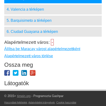
4. Valencia a térképen
5. Barquisimeto a térképen
6. Ciudad Guayana a térképen
Alapértelmezett város:
-
Állítsa be Maracay várost alapértelmezettként
Alapértelmezett város törlése
Ossza meg
Látogatók
© 2015+
timein.org
- Programozta Gashpar
Használati feltételek
,
Adatvédelmi irányelvek
,
Cookie használat