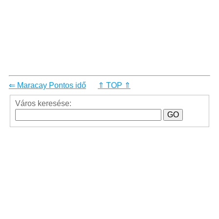
⇐ Maracay Pontos idő
⇑ TOP ⇑
Város keresése: