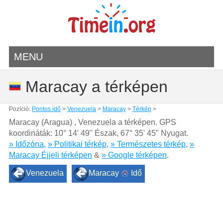
MENU
Maracay a térképen
Pozíció:
Pontos idő
>
Venezuela
>
Maracay
>
Térkép
>
Maracay (Aragua) , Venezuela a térképen. GPS
koordináták:
10° 14' 49" Észak
,
67° 35' 45" Nyugat.
» Időzóna
,
» Politikai térkép
,
» Természetes térkép
,
»
Maracay Éjjeli térképen
&
» Google térképen
.
Venezuela
Maracay
Idő