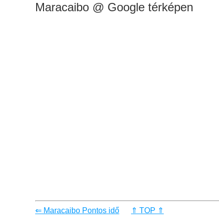
Maracaibo @ Google térképen
⇐ Maracaibo Pontos idő
⇑ TOP ⇑