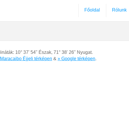
Főoldal
Rólunk
dináták:
10° 37' 54" Észak
,
71° 38' 26" Nyugat.
 Maracaibo Éjjeli térképen
&
» Google térképen
.