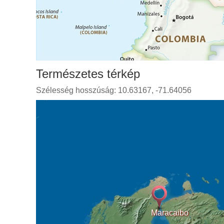
Természetes térkép
Szélesség hosszúság: 10.63167, -71.64056
Maracaibo