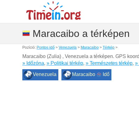
Maracaibo a térképen
Pozíció:
Pontos idő
>
Venezuela
>
Maracaibo
>
Térkép
>
Maracaibo (Zulia) , Venezuela a térképen. GPS koor
» Időzóna
,
» Politikai térkép
,
» Természetes térkép
,
»
Venezuela
Maracaibo
Idő