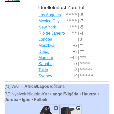
Időeltolódást Zuru-tól:
Los Angeles
********
|
-8
Mexico City
*******
|
-7
New York
*****
|
-5
Rio de Janeiro
****
|
-4
London
|
0
Moszkva
+2
|
**
Dubaj
+3
|
***
Mumbai
+4.5
|
****
Sanghaj
+7
|
*******
Tokió
+8
|
********
Sydney
+9
|
*********
[*1] WAT =
Africa/Lagos
Időzóna
[*2] Nyelvek Nigéria-b'n :
• angol/Nigéria • Hausza •
Joruba • Igbo • Fulbék