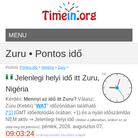
MENU
Zuru • Pontos idő
Pozíció:
Pontos idő
>
Nigéria
>
Zuru
>
AM
Jelenlegi helyi idő itt Zuru,
Nigéria
Kérdés:
Mennyi az idő itt Zuru?
Válasz:
Zuru (Kebbi) "
WAT
" időzónában található
[*1]
(GMT időeltolódás órában: +1) és a nyári időszámítás
NEM aktív ⇒ Jelenlegi helyi idő
(Abban a pillanatban, amikor ez az
: péntek, 2026. augusztus 07,
oldal meg lett jelenítve)
09:03:24
szükség esetén frissítése a lapot