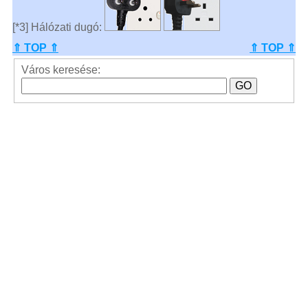
[*3] Hálózati dugó:
⇑ TOP ⇑
⇑ TOP ⇑
Város keresése: