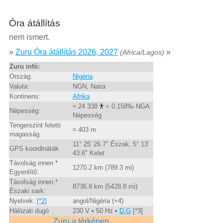
Óra átállítás
nem ismert.
»
Zuru Óra átállítás 2026, 2027
»
(Africa/Lagos)
Zuru infó:
Ország:
Nigéria
Valuta:
NGN, Naira
Kontinens:
Afrika
≈ 24 338
= 0.158‰ NGA
Népesség:
Népesség
Tengerszint feletti
≈ 403 m
magasság:
11° 25' 26.7" Észak, 5° 13'
GPS koordináták
43.6" Kelet
Távolság innen *
1270.2 km (789.3 mi)
Egyenlítő:
Távolság innen *
8736.8 km (5428.8 mi)
Északi sark:
Nyelvek:
[*2]
angol/Nigéria (+4)
Hálózati dugó
230 V • 50 Hz •
D,G
[*3]
Zuru a térképen