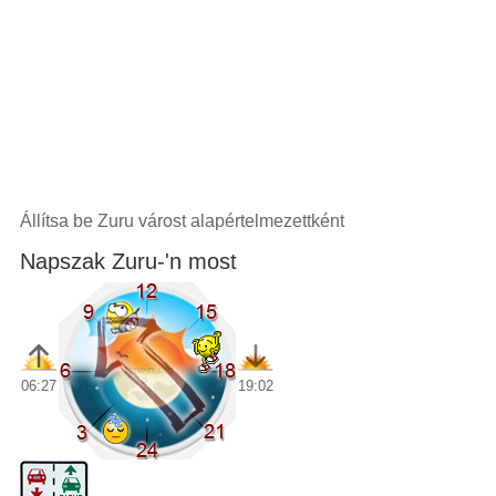
Állítsa be Zuru várost alapértelmezettként
Napszak Zuru-'n most
06:27
19:02