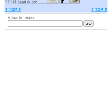
[*3] Hálózati dugó:
⇑ TOP ⇑
⇑ TOP ⇑
Város keresése: