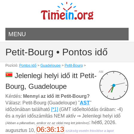
MENU
Petit-Bourg • Pontos idő
Pozíció:
Pontos idő
>
Guadeloupe
>
Petit-Bourg
>
AM
Jelenlegi helyi idő itt Petit-
Bourg, Guadeloupe
Kérdés:
Mennyi az idő itt Petit-Bourg?
Válasz: Petit-Bourg (Guadeloupe) "
AST
"
időzónában található
[*1]
(GMT időeltolódás órában: -4)
és a nyári időszámítás NEM aktív ⇒ Jelenlegi helyi idő
: hétfő, 2026.
(Abban a pillanatban, amikor ez az oldal meg lett jelenítve)
06:36:13
augusztus 10,
szükség esetén frissítése a lapot