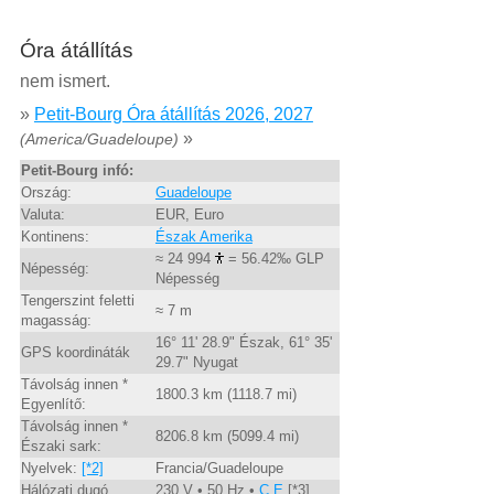
Óra átállítás
nem ismert.
»
Petit-Bourg Óra átállítás 2026, 2027
»
(America/Guadeloupe)
Petit-Bourg infó:
Ország:
Guadeloupe
Valuta:
EUR, Euro
Kontinens:
Észak Amerika
≈ 24 994
= 56.42‰ GLP
Népesség:
Népesség
Tengerszint feletti
≈ 7 m
magasság:
16° 11' 28.9" Észak, 61° 35'
GPS koordináták
29.7" Nyugat
Távolság innen *
1800.3 km (1118.7 mi)
Egyenlítő:
Távolság innen *
8206.8 km (5099.4 mi)
Északi sark:
Nyelvek:
[*2]
Francia/Guadeloupe
Hálózati dugó
230 V • 50 Hz •
C,E
[*3]