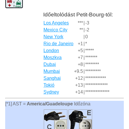
Időeltolódást Petit-Bourg-tól:
Los Angeles
***
|
-3
Mexico City
**
|
-2
New York
|
0
Rio de Janeiro
+1
|
*
London
+5
|
*****
Moszkva
+7
|
*******
Dubaj
+8
|
********
Mumbai
+9.5
|
*********
Sanghaj
+12
|
************
Tokió
+13
|
*************
Sydney
+14
|
**************
[*1] AST =
America/Guadeloupe
Időzóna