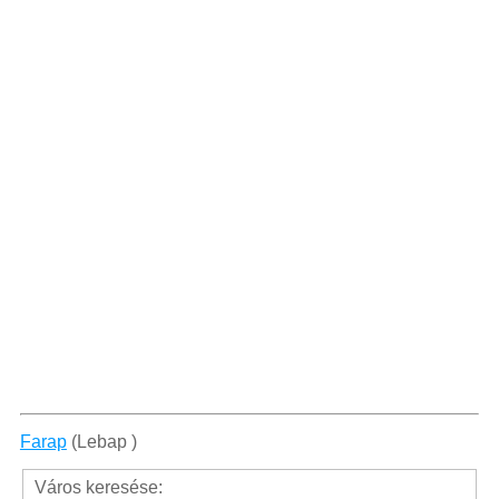
Farap
(Lebap )
Város keresése: