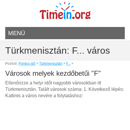
MENÜ
Türkmenisztán: F... város
Pozíció:
Pontos idő
>
Türkmenisztán
>
F...
>
Városok melyek kezdőbetűi "F"
Ellenőrizze a helyi időt nagyobb városokban itt
Türkmenisztán. Talált városok száma: 1. Következő lépés:
Kattints a város nevére a folytatáshoz: