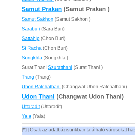
Samut Prakan
(Samut Prakan )
Samut Sakhon
(Samut Sakhon )
Saraburi
(Sara Buri)
Sattahip
(Chon Buri)
Si Racha
(Chon Buri)
Songkhla
(Songkhla )
Surat Thani
Szuratthani
(Surat Thani )
Trang
(Trang)
Ubon Ratchathani
(Changwat Ubon Ratchathani)
Udon Thani
(Changwat Udon Thani)
Uttaradit
(Uttaradit)
Yala
(Yala)
[*1] Csak az adatbázisunkban található városokat ha