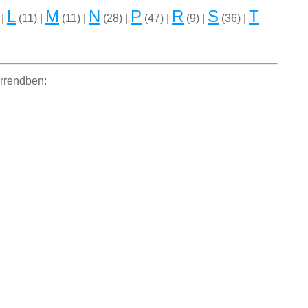
L
M
N
P
R
S
T
 |
(11) |
(11) |
(28) |
(47) |
(9) |
(36) |
orrendben: