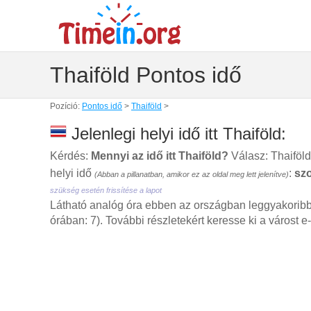
Thaiföld Pontos idő
Pozíció:
Pontos idő
>
Thaiföld
>
Jelenlegi helyi idő itt Thaiföld:
Kérdés:
Mennyi az idő itt Thaiföld?
Válasz: Thaiföl
helyi idő
:
sz
(Abban a pillanatban, amikor ez az oldal meg lett jelenítve)
szükség esetén frissítése a lapot
Látható analóg óra ebben az országban leggyakoribb
órában: 7). További részletekért keresse ki a várost e