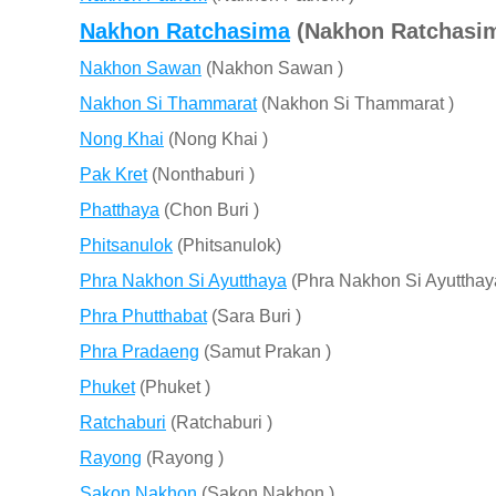
Nakhon Ratchasima
(Nakhon Ratchasim
Nakhon Sawan
(Nakhon Sawan )
Nakhon Si Thammarat
(Nakhon Si Thammarat )
Nong Khai
(Nong Khai )
Pak Kret
(Nonthaburi )
Phatthaya
(Chon Buri )
Phitsanulok
(Phitsanulok)
Phra Nakhon Si Ayutthaya
(Phra Nakhon Si Ayutthay
Phra Phutthabat
(Sara Buri )
Phra Pradaeng
(Samut Prakan )
Phuket
(Phuket )
Ratchaburi
(Ratchaburi )
Rayong
(Rayong )
Sakon Nakhon
(Sakon Nakhon )