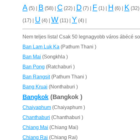
A
B
C
D
F
H
K
(5) |
(58) |
(22) |
(7) |
(1) |
(6) |
(32)
U
W
Y
(17) |
(4) |
(11) |
(4) |
Nem teljes lista! Csak 50 legnagyobb város ábécé s
Ban Lam Luk Ka
(Pathum Thani )
Ban Mai
(Songkhla )
Ban Pong
(Ratchaburi )
Ban Rangsit
(Pathum Thani )
Bang Kruai
(Nonthaburi )
Bangkok
(Bangkok )
Chaiyaphum
(Chaiyaphum )
Chanthaburi
(Chanthaburi )
Chiang Mai
(Chiang Mai)
Chiang Rai
(Chiang Rai)