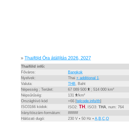
»
Thaiföld Óra átállítás 2026, 2027
Thaiföld infó:
Főváros:
Bangkok
Nyelvek:
Thai
+ additional 1
.
Valuta:
THB
, Baht
Népesség ; Terület:
67 089 500
; 514 000 km²
Népsűrűség:
131
/km²
Országhívó kód
+66 [
telcode.info/th
]
TH
ISO3166 kódok:
ISO2:
, ISO3:
THA
, num: 764
Irányítószám-formátum:
#####
Hálózati dugó:
230 V • 50 Hz •
A,B,C,O