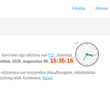
Főoldal
Rólunk
PM
d -ban/-ben egy időzóna van
[*1]
, Jelenlegi
15:35:17
ombat, 2026. augusztus 08,
 időzónára van kiszámítva (Asia/Bangkok, időeltolódás
-szöveg alatt. Kontinens:
Ázsia
.