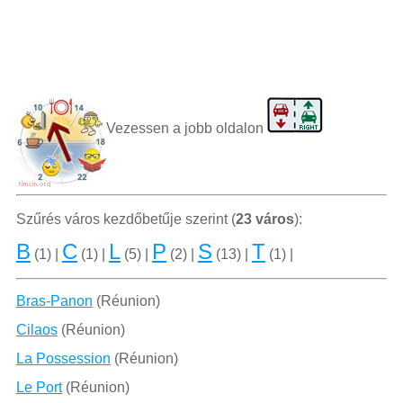
Vezessen a jobb oldalon
Szűrés város kezdőbetűje szerint (
23 város
):
B
C
L
P
S
T
(1) |
(1) |
(5) |
(2) |
(13) |
(1) |
Bras-Panon
(Réunion)
Cilaos
(Réunion)
La Possession
(Réunion)
Le Port
(Réunion)