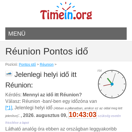
MENÜ
Réunion Pontos idő
Pozíció:
Pontos idő
>
Réunion
>
AM
Jelenlegi helyi idő itt
Réunion:
Kérdés:
Mennyi az idő itt Réunion?
Válasz: Réunion -ban/-ben egy időzóna van
[*1]
, Jelenlegi helyi idő
(Abban a pillanatban, amikor ez az oldal meg lett
10:43:03
:
, 2026. augusztus 09,
jelenítve)
szükség esetén
frissítése a lapot
Látható analóg óra ebben az országban leggyakoribb