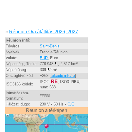
»
Réunion Óra átállítás 2026, 2027
Réunion infó:
Főváros:
Saint-Denis
Nyelvek:
Francia/Réunion
Valuta:
EUR
, Euro
Népesség ; Terület:
776 948
; 2 517 km²
Népsűrűség:
309
/km²
Országhívó kód
+262 [
telcode.info/re
]
RE
ISO2:
, ISO3:
REU
,
ISO3166 kódok:
num: 638
Irányítószám-
#####
formátum:
Hálózati dugó:
230 V • 50 Hz •
C,E
Réunion a térképen