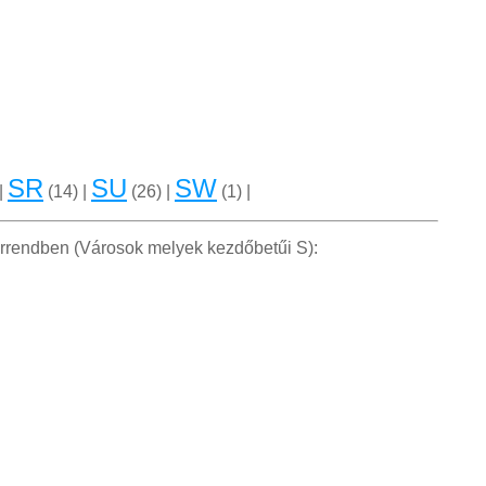
SR
SU
SW
|
(14) |
(26) |
(1) |
orrendben (Városok melyek kezdőbetűi S):