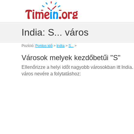
India: S... város
Pozíció:
Pontos idő
>
India
>
S...
>
Városok melyek kezdőbetűi "S"
Ellenőrizze a helyi időt nagyobb városokban itt India
város nevére a folytatáshoz: