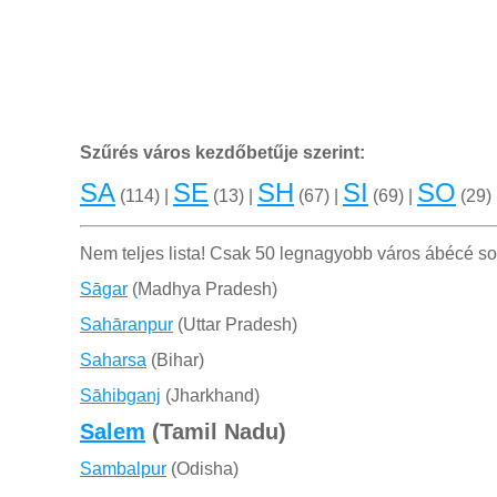
Szűrés város kezdőbetűje szerint:
SA
SE
SH
SI
SO
(114) |
(13) |
(67) |
(69) |
(29) 
Nem teljes lista! Csak 50 legnagyobb város ábécé s
Sāgar
(Madhya Pradesh)
Sahāranpur
(Uttar Pradesh)
Saharsa
(Bihar)
Sāhibganj
(Jharkhand)
Salem
(Tamil Nadu)
Sambalpur
(Odisha)