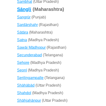
Sambhal
(Uttar Pradesh)
Sāngli
(Maharashtra)
Sangrūr
(Punjab)
Sardārshahr
(Rajasthan)
Sātāra
(Maharashtra)
Satna
(Madhya Pradesh)
Sawāi Mādhopur
(Rajasthan)
Secunderabad
(Telangana)
Sehore
(Madhya Pradesh)
Seonī
(Madhya Pradesh)
Serilingampalle
(Telangana)
Shāhābād
(Uttar Pradesh)
Shahdol
(Madhya Pradesh)
Shāhjahānpur
(Uttar Pradesh)