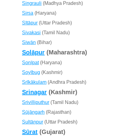
Singrauli
(Madhya Pradesh)
Sirsa
(Haryana)
Sītāpur
(Uttar Pradesh)
Sivakasi
(Tamil Nadu)
Siwān
(Bihar)
Solāpur
(Maharashtra)
Sonīpat
(Haryana)
Soyībug
(Kashmir)
Srīkākulam
(Andhra Pradesh)
Srinagar
(Kashmir)
Srivilliputhur
(Tamil Nadu)
Sūjāngarh
(Rajasthan)
Sultānpur
(Uttar Pradesh)
Sūrat
(Gujarat)