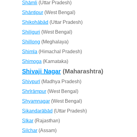
Shāmli
(Uttar Pradesh)
Shāntipur
(West Bengal)
Shikohābād
(Uttar Pradesh)
Shiliguri
(West Bengal)
Shillong
(Meghalaya)
Shimla
(Himachal Pradesh)
Shimoga
(Karnataka)
Shivaji Nagar
(Maharashtra)
Shivpurī
(Madhya Pradesh)
Shrīrāmpur
(West Bengal)
Shyamnagar
(West Bengal)
Sikandarābād
(Uttar Pradesh)
Sīkar
(Rajasthan)
Silchar
(Assam)