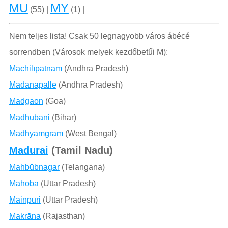
MU
MY
(55) |
(1) |
Nem teljes lista! Csak 50 legnagyobb város ábécé
sorrendben (Városok melyek kezdőbetűi M):
Machilīpatnam
(Andhra Pradesh)
Madanapalle
(Andhra Pradesh)
Madgaon
(Goa)
Madhubani
(Bihar)
Madhyamgram
(West Bengal)
Madurai
(Tamil Nadu)
Mahbūbnagar
(Telangana)
Mahoba
(Uttar Pradesh)
Mainpuri
(Uttar Pradesh)
Makrāna
(Rajasthan)