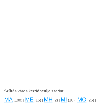
Szűrés város kezdőbetűje szerint:
MA
ME
MH
MI
MO
(188) |
(15) |
(2) |
(10) |
(26) |