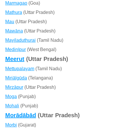
Marmagao
(Goa)
Mathura
(Uttar Pradesh)
Mau
(Uttar Pradesh)
Mawāna
(Uttar Pradesh)
Mayiladuthurai
(Tamil Nadu)
Medinīpur
(West Bengal)
Meerut
(Uttar Pradesh)
Mettupalayam
(Tamil Nadu)
Miriālgūda
(Telangana)
Mirzāpur
(Uttar Pradesh)
Moga
(Punjab)
Mohali
(Punjab)
Morādābād
(Uttar Pradesh)
Morbi
(Gujarat)