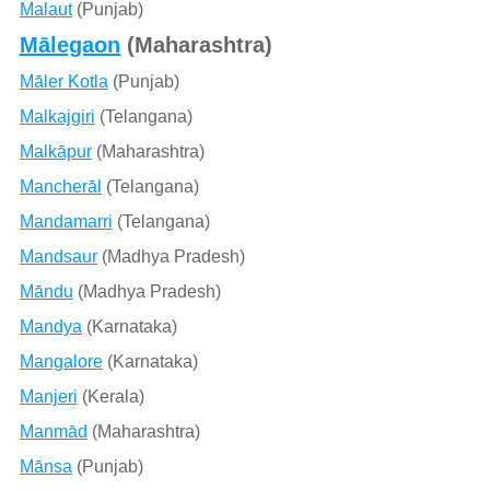
Malaut
(Punjab)
Mālegaon
(Maharashtra)
Māler Kotla
(Punjab)
Malkajgiri
(Telangana)
Malkāpur
(Maharashtra)
Mancherāl
(Telangana)
Mandamarri
(Telangana)
Mandsaur
(Madhya Pradesh)
Māndu
(Madhya Pradesh)
Mandya
(Karnataka)
Mangalore
(Karnataka)
Manjeri
(Kerala)
Manmād
(Maharashtra)
Mānsa
(Punjab)