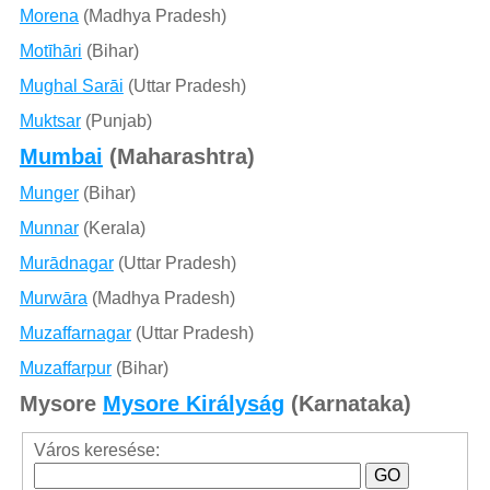
Morena
(Madhya Pradesh)
Motīhāri
(Bihar)
Mughal Sarāi
(Uttar Pradesh)
Muktsar
(Punjab)
Mumbai
(Maharashtra)
Munger
(Bihar)
Munnar
(Kerala)
Murādnagar
(Uttar Pradesh)
Murwāra
(Madhya Pradesh)
Muzaffarnagar
(Uttar Pradesh)
Muzaffarpur
(Bihar)
Mysore
Mysore Királyság
(Karnataka)
Város keresése: