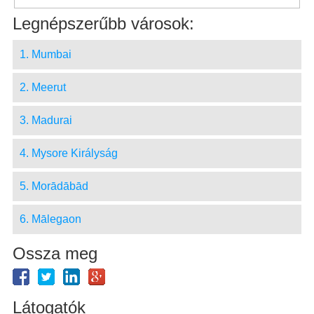
Legnépszerűbb városok:
1. Mumbai
2. Meerut
3. Madurai
4. Mysore Királyság
5. Morādābād
6. Mālegaon
Ossza meg
Látogatók