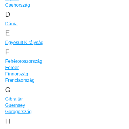
Csehország
D
Dánia
E
Egyesült Királyság
F
Fehéroroszország
Feröer
Finnország
Franciaország
G
Gibraltár
Guernsey
Görögország
H