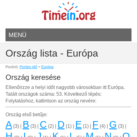
MENÜ
Ország lista - Európa
Pozíció:
Pontos idő
>
Európa
Ország keresése
Ellenőrizze a helyi időt nagyobb városokban itt Európa.
Talált országok száma: 53. Következő lépés:
Folytatáshoz, kattintson az ország nevére:
Ország első betűje:
A
B
C
D
E
F
G
(3) |
(3) |
(2) |
(1) |
(1) |
(4) |
(3) |
H
I
J
K
L
M
N
O