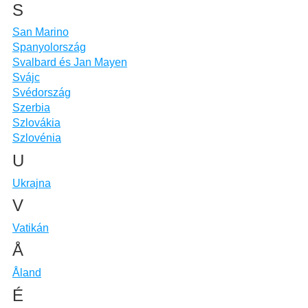
S
San Marino
Spanyolország
Svalbard és Jan Mayen
Svájc
Svédország
Szerbia
Szlovákia
Szlovénia
U
Ukrajna
V
Vatikán
Å
Åland
É