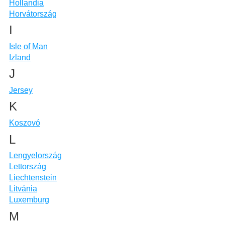
Hollandia
Horvátország
I
Isle of Man
Izland
J
Jersey
K
Koszovó
L
Lengyelország
Lettország
Liechtenstein
Litvánia
Luxemburg
M