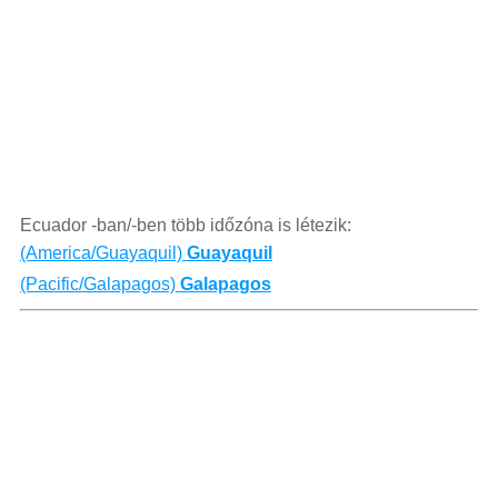
Ecuador -ban/-ben több időzóna is létezik:
(America/Guayaquil)
Guayaquil
(Pacific/Galapagos)
Galapagos